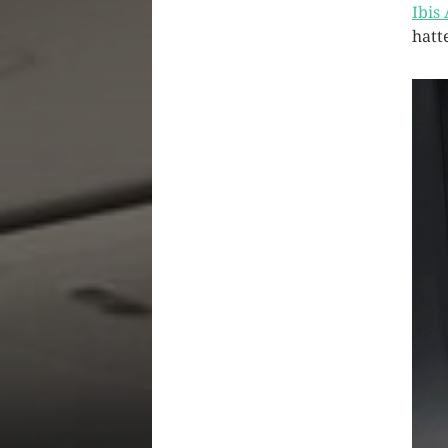
Ibis
hatt