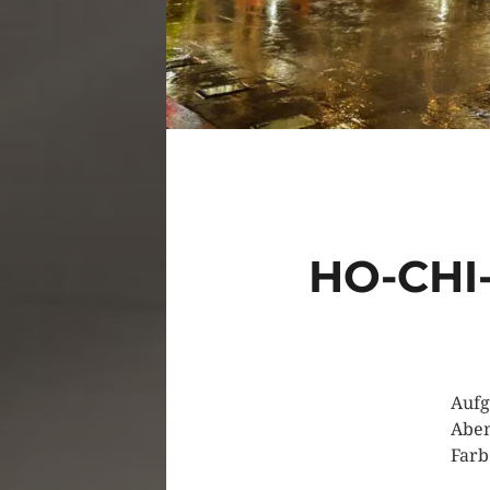
HO-CHI
Aufg
Aben
Farb