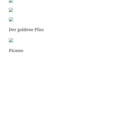
Der goldene Pfau
Picasso
h
Picassos Absinthtrinker