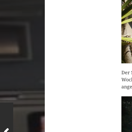
Der 
Woch
ange